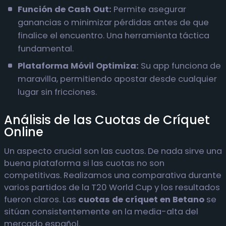
Función de Cash Out:
Permite asegurar
ganancias o minimizar pérdidas antes de que
finalice el encuentro. Una herramienta táctica
fundamental.
Plataforma Móvil Optimiza:
Su app funciona de
maravilla, permitiendo apostar desde cualquier
lugar sin fricciones.
Análisis de las Cuotas de Críquet
Online
Un aspecto crucial son las cuotas. De nada sirve una
buena plataforma si las cuotas no son
competitivas. Realizamos una comparativa durante
varios partidos de la T20 World Cup y los resultados
fueron claros. Las
cuotas de críquet en Betano
se
sitúan consistentemente en la media-alta del
mercado español.