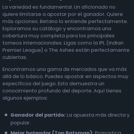
La variedad es fundamental. Un aficionado no
quiere limitarse a apostar por el ganador. Quiere
más opciones. Betano lo entiende perfectamente.
Exploramos su catálogo y encontramos una
cobertura muy completa para los principales
torneos internacionales. Ligas como la IPL (Indian
Premier League) o The Ashes están perfectamente
cubiertas.
Encontramos una gama de mercados que va más
allá de lo básico. Puedes apostar en aspectos muy
específicos del juego. Esto demuestra un
conocimiento profundo del deporte. Aquí tienes
algunos ejemplos:
Ganador del partido:
La apuesta más directa y
popular.
Mejor bateador (Top Batsman):
Pronostica