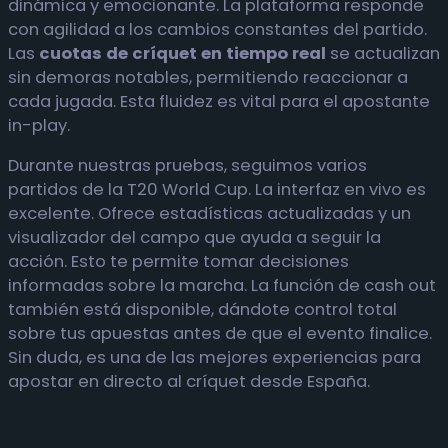
dinámica y emocionante. La plataforma responde
con agilidad a los cambios constantes del partido.
Las
cuotas de críquet en tiempo real
se actualizan
sin demoras notables, permitiendo reaccionar a
cada jugada. Esta fluidez es vital para el apostante
in-play.
Durante nuestras pruebas, seguimos varios
partidos de la T20 World Cup. La interfaz en vivo es
excelente. Ofrece estadísticas actualizadas y un
visualizador del campo que ayuda a seguir la
acción. Esto te permite tomar decisiones
informadas sobre la marcha. La función de cash out
también está disponible, dándote control total
sobre tus apuestas antes de que el evento finalice.
Sin duda, es una de las mejores experiencias para
apostar en directo al críquet desde España.