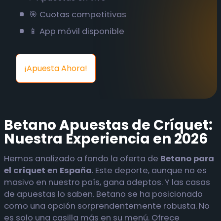
🎯 Cuotas competitivas
📱 App móvil disponible
¡Apuesta Ahora!
Betano Apuestas de Críquet:
Nuestra Experiencia en 2026
Hemos analizado a fondo la oferta de
Betano para
el críquet en España
. Este deporte, aunque no es
masivo en nuestro país, gana adeptos. Y las casas
de apuestas lo saben. Betano se ha posicionado
como una opción sorprendentemente robusta. No
es solo una casilla más en su menú. Ofrece