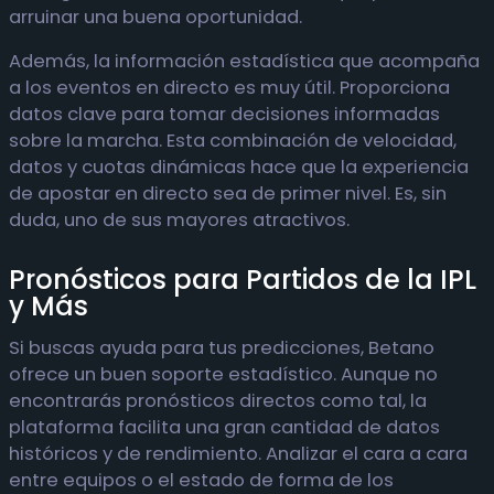
arruinar una buena oportunidad.
Además, la información estadística que acompaña
a los eventos en directo es muy útil. Proporciona
datos clave para tomar decisiones informadas
sobre la marcha. Esta combinación de velocidad,
datos y cuotas dinámicas hace que la experiencia
de apostar en directo sea de primer nivel. Es, sin
duda, uno de sus mayores atractivos.
Pronósticos para Partidos de la IPL
y Más
Si buscas ayuda para tus predicciones, Betano
ofrece un buen soporte estadístico. Aunque no
encontrarás pronósticos directos como tal, la
plataforma facilita una gran cantidad de datos
históricos y de rendimiento. Analizar el cara a cara
entre equipos o el estado de forma de los