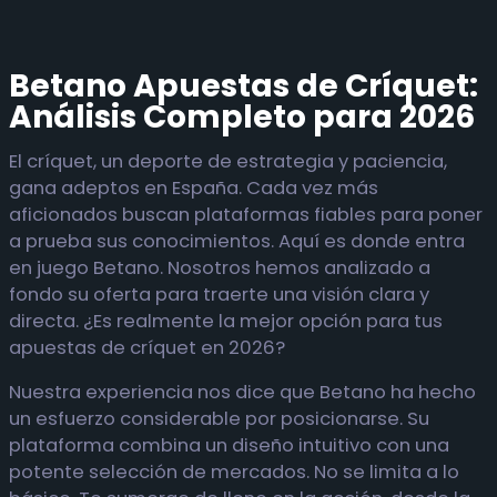
Betano Apuestas de Críquet:
Análisis Completo para 2026
El críquet, un deporte de estrategia y paciencia,
gana adeptos en España. Cada vez más
aficionados buscan plataformas fiables para poner
a prueba sus conocimientos. Aquí es donde entra
en juego Betano. Nosotros hemos analizado a
fondo su oferta para traerte una visión clara y
directa. ¿Es realmente la mejor opción para tus
apuestas de críquet en 2026?
Nuestra experiencia nos dice que Betano ha hecho
un esfuerzo considerable por posicionarse. Su
plataforma combina un diseño intuitivo con una
potente selección de mercados. No se limita a lo