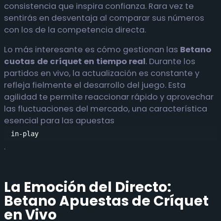
consistencia que inspira confianza. Rara vez te
sentirás en desventaja al comparar sus números
con los de la competencia directa.
Lo más interesante es cómo gestionan las
Betano
cuotas de críquet en tiempo real
. Durante los
partidos en vivo, la actualización es constante y
refleja fielmente el desarrollo del juego. Esta
agilidad te permite reaccionar rápido y aprovechar
las fluctuaciones del mercado, una característica
esencial para las apuestas
in-play
.
La Emoción del Directo:
Betano Apuestas de Críquet
en Vivo