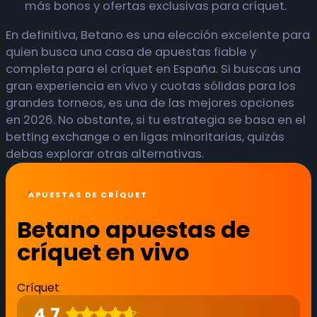
más bonos y ofertas exclusivas para críquet.
En definitiva, Betano es una elección excelente para
quien busca una casa de apuestas fiable y
completa para el críquet en España. Si buscas una
gran experiencia en vivo y cuotas sólidas para los
grandes torneos, es una de las mejores opciones
en 2026. No obstante, si tu estrategia se basa en el
betting exchange o en ligas minoritarias, quizás
debas explorar otras alternativas.
APUESTAS DE CRÍQUET
Betano apuestas de
críquet en vivo
Críquet
4.7