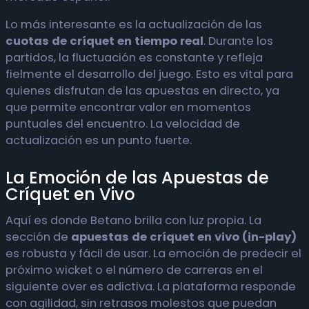
Lo más interesante es la actualización de las
cuotas de críquet en tiempo real
. Durante los
partidos, la fluctuación es constante y refleja
fielmente el desarrollo del juego. Esto es vital para
quienes disfrutan de las apuestas en directo, ya
que permite encontrar valor en momentos
puntuales del encuentro. La velocidad de
actualización es un punto fuerte.
La Emoción de las Apuestas de
Críquet en Vivo
Aquí es donde Betano brilla con luz propia. La
sección de
apuestas de críquet en vivo (in-play)
es robusta y fácil de usar. La emoción de predecir el
próximo wicket o el número de carreras en el
siguiente over es adictiva. La plataforma responde
con agilidad, sin retrasos molestos que puedan