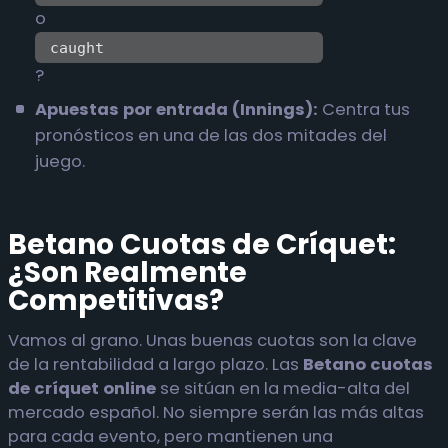
o
caught
?
Apuestas por entrada (Innings):
Centra tus
pronósticos en una de las dos mitades del
juego.
Betano Cuotas de Críquet:
¿Son Realmente
Competitivas?
Vamos al grano. Unas buenas cuotas son la clave
de la rentabilidad a largo plazo. Las
Betano cuotas
de críquet online
se sitúan en la media-alta del
mercado español. No siempre serán las más altas
para cada evento, pero mantienen una