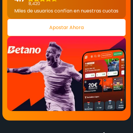
8,420
Miles de usuarios confían en nuestras cuotas
Apostar Ahora