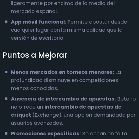
ligeramente por encima de la media del
mercado español.
App móvil funcional:
Permite apostar desde
cualquier lugar con la misma calidad que la
versión de escritorio.
Puntos a Mejorar
Menos mercados en torneos menores:
La
profundidad disminuye en competiciones
menos conocidas.
Ausencia de intercambio de apuestas:
Betano
no ofrece un
intercambio de apuestas de
críquet
(Exchange), una opción demandada por
usuarios avanzados.
Promociones específicas:
Se echan en falta