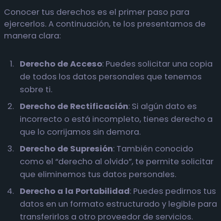
Conocer tus derechos es el primer paso para
ejercerlos. A continuación, te los presentamos de
manera clara:
Derecho de Acceso
: Puedes solicitar una copia
de todos los datos personales que tenemos
sobre ti.
Derecho de Rectificación
: Si algún dato es
incorrecto o está incompleto, tienes derecho a
que lo corrijamos sin demora.
Derecho de Supresión
: También conocido
como el “derecho al olvido”, te permite solicitar
que eliminemos tus datos personales.
Derecho a la Portabilidad
: Puedes pedirnos tus
datos en un formato estructurado y legible para
transferirlos a otro proveedor de servicios.