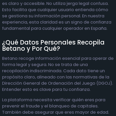
es claro y accesible. No utiliza jerga legal confusa.
Esto facilita que cualquier usuario entienda cómo
se gestiona su información personal. En nuestra
experiencia, esta claridad es un signo de confianza
fundamental para cualquier operador en España.
¿Qué Datos Personales Recopila
Betano y Por Qué?
Betano recoge información esencial para operar de
forma legal y segura. No se trata de una
recopilación indiscriminada. Cada dato tiene un
propósito claro, alineado con las normativas de la
Dirección General de Ordenación del Juego (DGOJ).
Entender esto es clave para tu confianza.
La plataforma necesita verificar quién eres para
prevenir el fraude y el blanqueo de capitales.
También debe asegurar que eres mayor de edad.