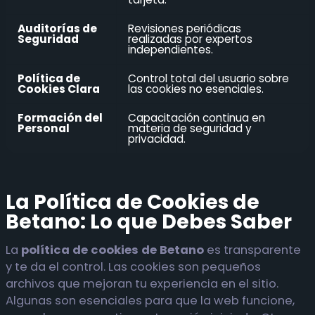
Auditorías de
Revisiones periódicas
Seguridad
realizadas por expertos
independientes.
Política de
Control total del usuario sobre
Cookies Clara
las cookies no esenciales.
Formación del
Capacitación continua en
Personal
materia de seguridad y
privacidad.
La Política de Cookies de
Betano: Lo que Debes Saber
La
política de cookies de Betano
es transparente
y te da el control. Las cookies son pequeños
archivos que mejoran tu experiencia en el sitio.
Algunas son esenciales para que la web funcione,