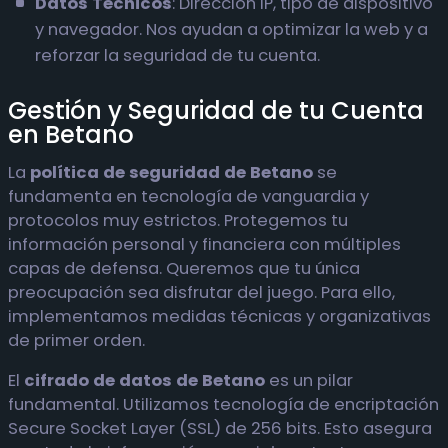
Datos Técnicos
: Dirección IP, tipo de dispositivo
y navegador. Nos ayudan a optimizar la web y a
reforzar la seguridad de tu cuenta.
Gestión y Seguridad de tu Cuenta
en Betano
La
política de seguridad de Betano
se
fundamenta en tecnología de vanguardia y
protocolos muy estrictos. Protegemos tu
información personal y financiera con múltiples
capas de defensa. Queremos que tu única
preocupación sea disfrutar del juego. Para ello,
implementamos medidas técnicas y organizativas
de primer orden.
El
cifrado de datos de Betano
es un pilar
fundamental. Utilizamos tecnología de encriptación
Secure Socket Layer (SSL) de 256 bits. Esto asegura