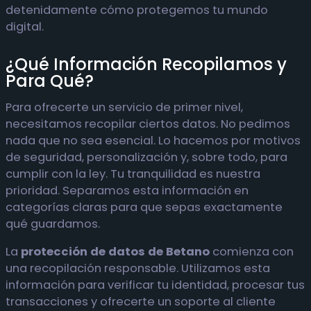
detenidamente cómo protegemos tu mundo
digital.
¿Qué Información Recopilamos y
Para Qué?
Para ofrecerte un servicio de primer nivel,
necesitamos recopilar ciertos datos. No pedimos
nada que no sea esencial. Lo hacemos por motivos
de seguridad, personalización y, sobre todo, para
cumplir con la ley. Tu tranquilidad es nuestra
prioridad. Separamos esta información en
categorías claras para que sepas exactamente
qué guardamos.
La
protección de datos de Betano
comienza con
una recopilación responsable. Utilizamos esta
información para verificar tu identidad, procesar tus
transacciones y ofrecerte un soporte al cliente