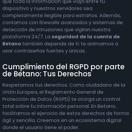
que toda la información que viaja entre tu
dispositivo y nuestros servidores sea
completamente ilegible para extraños. Además,
contamos con firewalls avanzados y sistemas de
detección de intrusiones que vigilan nuestra
plataforma 24/7. La
seguridad de la cuenta de
Betano
también depende de ti: te animamos a
usar contraseñas fuertes y únicas.
Cumplimiento del RGPD por parte
de Betano: Tus Derechos
Respetamos tus derechos. Como ciudadano de la
Unión Europea, el Reglamento General de
Protección de Datos (RGPD) te otorga un control
total sobre tu información personal. En Betano,
facilitamos el ejercicio de estos derechos de forma
ágil y sencilla. Creemos en un ecosistema digital
donde el usuario tiene el poder.