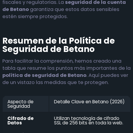
fiscales y regulatorias. La
seguridad de la cuenta
de Betano
garantiza que estos datos sensibles
estén siempre protegidos.
Resumen de la Política de
Seguridad de Betano
Para facilitar la comprensión, hemos creado una
tabla que resume los puntos más importantes de la
política de seguridad de Betano
. Aquí puedes ver
de un vistazo las medidas que te protegen.
Aspecto de
Detalle Clave en Betano (2026)
Seguridad
Cifrado de
Utilizan tecnología de cifrado
Datos
SSL de 256 bits en toda la web.