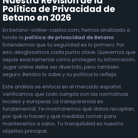
Nuestra Revisión de la
Política de Privacidad de
Betano en 2026
En betano-online-casino.com, hemos analizado a
fondo la
política de privacidad de Betano
.
Entendemos que tu seguridad es lo primero. Por
eso, desglosamos cada punto clave. Queremos que
sepas exactamente cómo protegen tu información.
Jugar online debe ser divertido, pero también
seguro. Betano lo sabe y su política lo refleja.
Este análisis se enfoca en el mercado español.
Verificamos que todo cumpla con las normativas
locales y europeas. La transparencia es
fundamental. Te mostraremos qué datos recopilan,
por qué lo hacen y qué medidas toman para
mantenerlos a salvo. Tu tranquilidad es nuestro
objetivo principal.