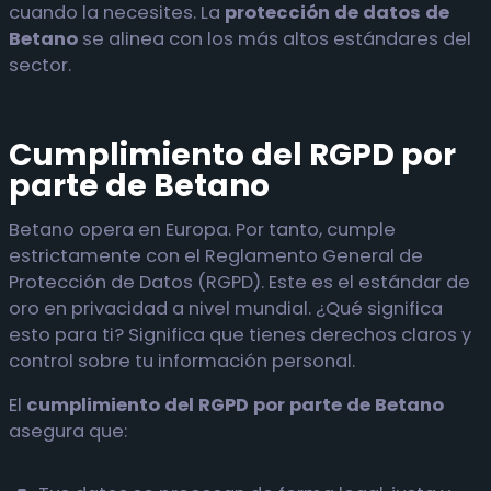
cuando la necesites. La
protección de datos de
Betano
se alinea con los más altos estándares del
sector.
Cumplimiento del RGPD por
parte de Betano
Betano opera en Europa. Por tanto, cumple
estrictamente con el Reglamento General de
Protección de Datos (RGPD). Este es el estándar de
oro en privacidad a nivel mundial. ¿Qué significa
esto para ti? Significa que tienes derechos claros y
control sobre tu información personal.
El
cumplimiento del RGPD por parte de Betano
asegura que: