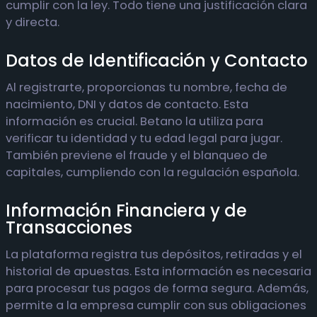
cumplir con la ley. Todo tiene una justificación clara
y directa.
Datos de Identificación y Contacto
Al registrarte, proporcionas tu nombre, fecha de
nacimiento, DNI y datos de contacto. Esta
información es crucial. Betano la utiliza para
verificar tu identidad y tu edad legal para jugar.
También previene el fraude y el blanqueo de
capitales, cumpliendo con la regulación española.
Información Financiera y de
Transacciones
La plataforma registra tus depósitos, retiradas y el
historial de apuestas. Esta información es necesaria
para procesar tus pagos de forma segura. Además,
permite a la empresa cumplir con sus obligaciones