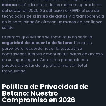
Betano
está a la altura de los mejores operadores
del sector en 2026. Su adhesión al RGPD, el uso de
tecnologías de
cifrado de datos
y la transparencia
en la comunicación ofrecen un marco de confianza
sólido.
Creemos que Betano se toma muy en serio la
seguridad de la cuenta de Betano
. Hacen su
parte, pero recuerda hacer la tuya: utiliza
contraseñas fuertes y mantén tus datos de acceso
en un lugar seguro. Con estas precauciones,
puedes disfrutar de la plataforma con total
tranquilidad.
Política de Privacidad de
Betano: Nuestro
Compromiso en 2026