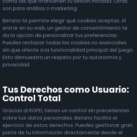
como las que mantienen tu sesión iniciada. Otras
son para análisis o marketing.
Betano te permite elegir qué cookies aceptas. Al
entrar en su web, un gestor de consentimiento te
da la opción de personalizar tus preferencias.
Puedes rechazar todas las cookies no esenciales
sin que afecte a la funcionalidad principal del juego.
Esto demuestra un respeto por tu autonomía y
privacidad.
Tus Derechos como Usuario:
Control Total
Gracias al RGPD, tienes un control sin precedentes
sobre tus datos personales. Betano facilita el
ejercicio de estos derechos. Puedes gestionar gran
parte de tu información directamente desde el