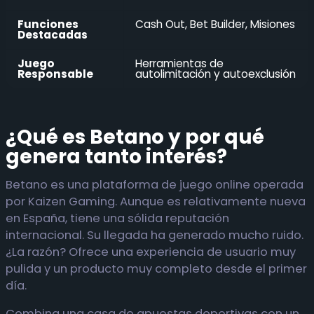
Funciones
Cash Out, Bet Builder, Misiones
Destacadas
Juego
Herramientas de
Responsable
autolimitación y autoexclusión
¿Qué es Betano y por qué
genera tanto interés?
Betano es una plataforma de juego online operada
por Kaizen Gaming. Aunque es relativamente nueva
en España, tiene una sólida reputación
internacional. Su llegada ha generado mucho ruido.
¿La razón? Ofrece una experiencia de usuario muy
pulida y un producto muy completo desde el primer
día.
Combina una casa de apuestas deportivas con un