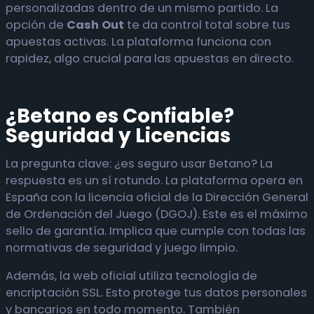
personalizadas dentro de un mismo partido. La
opción de
Cash Out
te da control total sobre tus
apuestas activas. La plataforma funciona con
rapidez, algo crucial para las apuestas en directo.
¿Betano es Confiable?
Seguridad y Licencias
La pregunta clave: ¿es seguro usar Betano? La
respuesta es un sí rotundo. La plataforma opera en
España con la licencia oficial de la Dirección General
de Ordenación del Juego (DGOJ). Este es el máximo
sello de garantía. Implica que cumple con todas las
normativas de seguridad y juego limpio.
Además, la web oficial utiliza tecnología de
encriptación SSL. Esto protege tus datos personales
y bancarios en todo momento. También