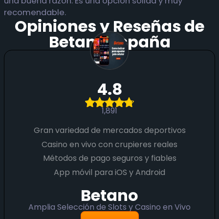
una buena razón. Es una opción sólida y muy
recomendable.
Opiniones y Reseñas de
Betano España
4.8
1,891
Gran variedad de mercados deportivos
Casino en vivo con crupieres reales
Métodos de pago seguros y fiables
App móvil para iOS y Android
Betano
Amplia Selección de Slots y Casino en Vivo