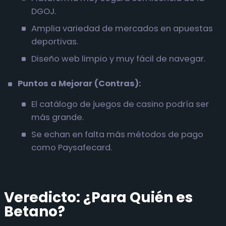
DGOJ.
Amplia variedad de mercados en apuestas
deportivas.
Diseño web limpio y muy fácil de navegar.
Puntos a Mejorar (Contras):
El catálogo de juegos de casino podría ser
más grande.
Se echan en falta más métodos de pago
como Paysafecard.
Veredicto: ¿Para Quién es
Betano?