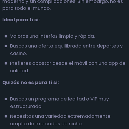
moderna y sin complicaciones. Sin embargo, no es
para todo el mundo.
Ideal para ti si:
Valoras una interfaz limpia y rápida.
Buscas una oferta equilibrada entre deportes y
casino.
Prefieres apostar desde el móvil con una app de
calidad.
Quizás no es para ti si:
Buscas un programa de lealtad o VIP muy
estructurado.
Necesitas una variedad extremadamente
amplia de mercados de nicho.