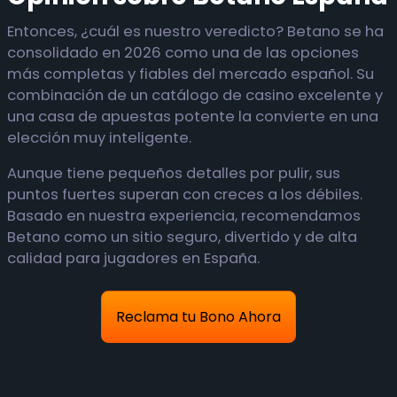
Entonces, ¿cuál es nuestro veredicto? Betano se ha
consolidado en 2026 como una de las opciones
más completas y fiables del mercado español. Su
combinación de un catálogo de casino excelente y
una casa de apuestas potente la convierte en una
elección muy inteligente.
Aunque tiene pequeños detalles por pulir, sus
puntos fuertes superan con creces a los débiles.
Basado en nuestra experiencia, recomendamos
Betano como un sitio seguro, divertido y de alta
calidad para jugadores en España.
Reclama tu Bono Ahora