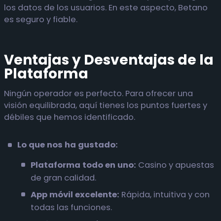
los datos de los usuarios. En este aspecto, Betano
es seguro y fiable.
Ventajas y Desventajas de la
Plataforma
Ningún operador es perfecto. Para ofrecer una
visión equilibrada, aquí tienes los puntos fuertes y
débiles que hemos identificado.
Lo que nos ha gustado:
Plataforma todo en uno:
Casino y apuestas
de gran calidad.
App móvil excelente:
Rápida, intuitiva y con
todas las funciones.