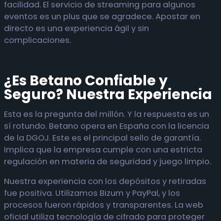
facilidad. El servicio de streaming para algunos
eventos es un plus que se agradece. Apostar en
directo es una experiencia ágil y sin
complicaciones.
¿Es Betano Confiable y
Seguro? Nuestra Experiencia
Esta es la pregunta del millón. Y la respuesta es un
sí rotundo. Betano opera en España con la licencia
de la DGOJ. Este es el principal sello de garantía.
Implica que la empresa cumple con una estricta
regulación en materia de seguridad y juego limpio.
Nuestra experiencia con los depósitos y retiradas
fue positiva. Utilizamos Bizum y PayPal, y los
procesos fueron rápidos y transparentes. La web
oficial utiliza tecnología de cifrado para proteger