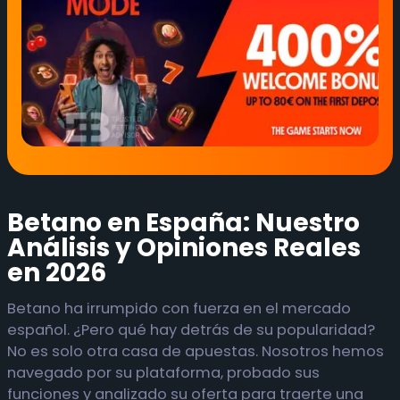
Betano en España: Nuestro
Análisis y Opiniones Reales
en 2026
Betano ha irrumpido con fuerza en el mercado
español. ¿Pero qué hay detrás de su popularidad?
No es solo otra casa de apuestas. Nosotros hemos
navegado por su plataforma, probado sus
funciones y analizado su oferta para traerte una