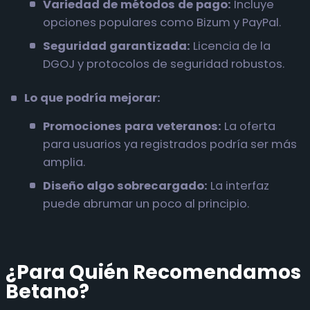
Variedad de métodos de pago:
Incluye
opciones populares como Bizum y PayPal.
Seguridad garantizada:
Licencia de la
DGOJ y protocolos de seguridad robustos.
Lo que podría mejorar:
Promociones para veteranos:
La oferta
para usuarios ya registrados podría ser más
amplia.
Diseño algo sobrecargado:
La interfaz
puede abrumar un poco al principio.
¿Para Quién Recomendamos
Betano?