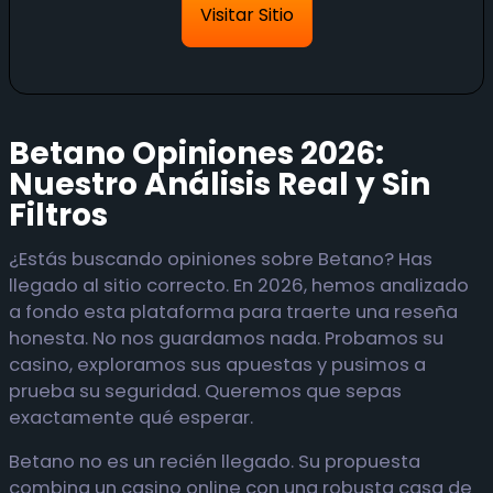
Visitar Sitio
Betano Opiniones 2026:
Nuestro Análisis Real y Sin
Filtros
¿Estás buscando opiniones sobre Betano? Has
llegado al sitio correcto. En 2026, hemos analizado
a fondo esta plataforma para traerte una reseña
honesta. No nos guardamos nada. Probamos su
casino, exploramos sus apuestas y pusimos a
prueba su seguridad. Queremos que sepas
exactamente qué esperar.
Betano no es un recién llegado. Su propuesta
combina un casino online con una robusta casa de