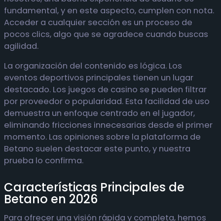
fundamental, y en este aspecto, cumplen con nota.
Acceder a cualquier sección es un proceso de
pocos clics, algo que se agradece cuando buscas
agilidad.
La organización del contenido es lógica. Los
eventos deportivos principales tienen un lugar
destacado. Los juegos de casino se pueden filtrar
por proveedor o popularidad. Esta facilidad de uso
demuestra un enfoque centrado en el jugador,
eliminando fricciones innecesarias desde el primer
momento. Las opiniones sobre la plataforma de
Betano suelen destacar este punto, y nuestra
prueba lo confirma.
Características Principales de
Betano en 2026
Para ofrecer una visión rápida y completa, hemos