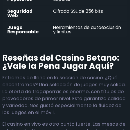
Seguridad
Cifrado SSL de 256 bits
Web
Juego
Herramientas de autoexclusión
Responsable
y límites
Reseñas del Casino Betano:
¿Vale la Pena Jugar Aquí?
Entramos de lleno en la sección de casino. ¿Qué
encontramos? Una selección de juegos muy sólida.
La oferta de tragaperras es enorme, con títulos de
proveedores de primer nivel. Esto garantiza calidad
y variedad. Nos gustó especialmente la fluidez de
los juegos en el móvil.
El casino en vivo es otro punto fuerte. Las mesas de