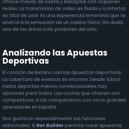
Ofrece mesas de ruleta y blackjack con crupieres
reales. La transmisión de vídeo es fluida y la interfaz
es fácil de usar. Es una experiencia inmersiva que te
acerca a la sensación de un casino físico. Sin duda,
una de las áreas más potentes del sitio.
Analizando las Apuestas
Deportivas
El corazón de Betano son las apuestas deportivas.
La cobertura de eventos es enorme. Desde fútbol
hasta deportes menos convencionales, hay
opciones para todos. Las cuotas que ofrecen son
competitivas si las comparamos con otros grandes
operadores en España.
Nos gustaron especialmente sus funciones
adicionales. El
Bet Builder
permite crear apuestas