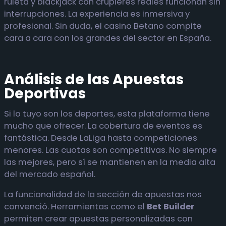
ruleta y blackjack con crupieres reales funcionan sin
interrupciones. La experiencia es inmersiva y
profesional. Sin duda, el casino Betano compite
cara a cara con los grandes del sector en España.
Análisis de las Apuestas
Deportivas
Si lo tuyo son los deportes, esta plataforma tiene
mucho que ofrecer. La cobertura de eventos es
fantástica. Desde LaLiga hasta competiciones
menores. Las cuotas son competitivas. No siempre
las mejores, pero sí se mantienen en la media alta
del mercado español.
La funcionalidad de la sección de apuestas nos
convenció. Herramientas como el
Bet Builder
permiten crear apuestas personalizadas con