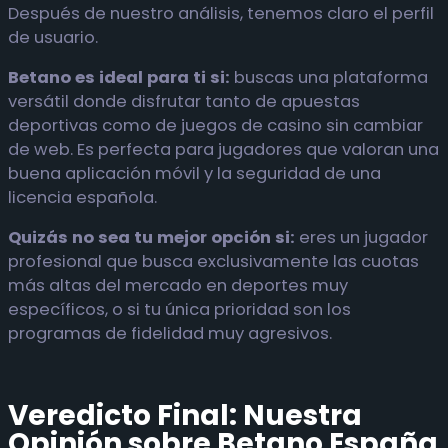
Después de nuestro análisis, tenemos claro el perfil
de usuario.
Betano es ideal para ti si:
buscas una plataforma
versátil donde disfrutar tanto de apuestas
deportivas como de juegos de casino sin cambiar
de web. Es perfecta para jugadores que valoran una
buena aplicación móvil y la seguridad de una
licencia española.
Quizás no sea tu mejor opción si:
eres un jugador
profesional que busca exclusivamente las cuotas
más altas del mercado en deportes muy
específicos, o si tu única prioridad son los
programas de fidelidad muy agresivos.
Veredicto Final: Nuestra
Opinión sobre Betano España